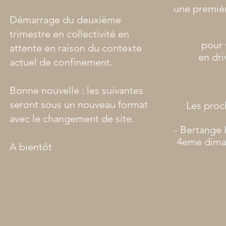
une premièr
Démarrage du deuxième
trimestre en collectivité en
pour
attente en raison du contexte
en dri
actuel de confinement.
Bonne nouvelle : les suivantes
seront sous un nouveau format
Les proc
avec le changement de site.
- Bertange
4eme dima
A bientôt